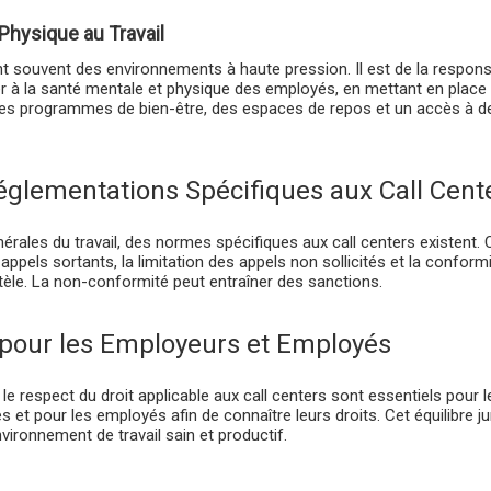
Physique au Travail
nt souvent des environnements à haute pression. Il est de la respons
ler à la santé mentale et physique des employés, en mettant en plac
des programmes de bien-être, des espaces de repos et un accès à de
glementations Spécifiques aux Call Cent
érales du travail, des normes spécifiques aux call centers existent. C
appels sortants, la limitation des appels non sollicités et la confor
ntèle. La non-conformité peut entraîner des sanctions.
 pour les Employeurs et Employés
le respect du droit applicable aux call centers sont essentiels pour
iges et pour les employés afin de connaître leurs droits. Cet équilibre j
nvironnement de travail sain et productif.