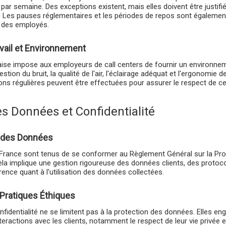
s par semaine. Des exceptions existent, mais elles doivent être justi
 Les pauses réglementaires et les périodes de repos sont égalemen
re des employés.
vail et Environnement
çaise impose aux employeurs de call centers de fournir un environnem
gestion du bruit, la qualité de l'air, l'éclairage adéquat et l'ergonomie
tions régulières peuvent être effectuées pour assurer le respect de 
es Données et Confidentialité
é des Données
 France sont tenus de se conformer au Règlement Général sur la Pro
a implique une gestion rigoureuse des données clients, des protoco
arence quant à l'utilisation des données collectées.
t Pratiques Éthiques
nfidentialité ne se limitent pas à la protection des données. Elles e
nteractions avec les clients, notamment le respect de leur vie privée e