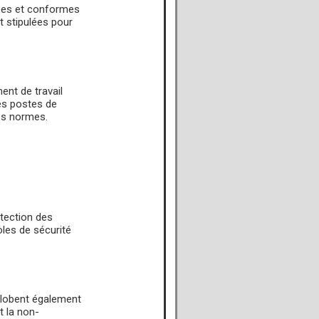
fiées et conformes
t stipulées pour
ent de travail
 des postes de
ces normes.
tection des
les de sécurité
nglobent également
t la non-