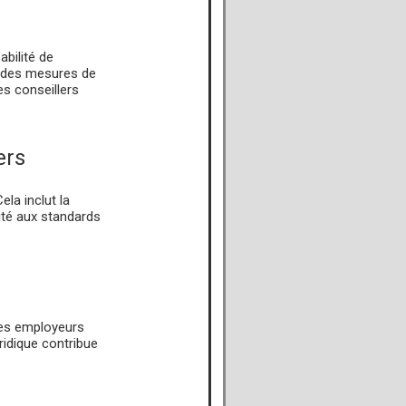
abilité de
e des mesures de
s conseillers
ers
ela inclut la
mité aux standards
 les employeurs
uridique contribue